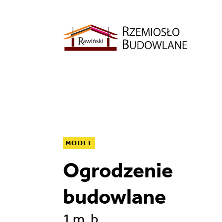
MODEL
Ogrodzenie
budowlane
1 m. b.