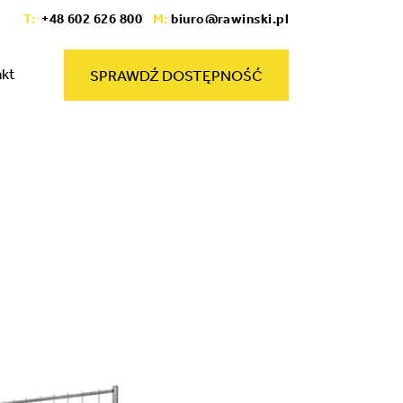
T:
+48 602 626 800
M:
biuro@rawinski.pl
akt
SPRAWDŹ DOSTĘPNOŚĆ