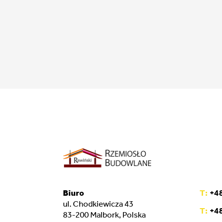
Biuro
T:
+48
ul. Chodkiewicza 43
T:
+48
83-200 Malbork, Polska