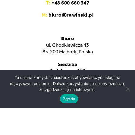
T:
+48 600 660 347
M:
biuro@rawinski.pl
Biuro
ul. Chodkiewicza 43
83-200 Malbork, Polska
Siedziba
Gościszewo 11C
82-400 Sztum, Polska
Ta strona korzysta z ciasteczek aby świadczyć usługi na
najwyższym poziomie. Dalsze korzystanie ze strony oznacza,
że zgadzasz się na ich użycie.
NIP: 5791807290
Regon: 192666448
Zgoda
© 2021 RAWIŃSKI. Wszystkie prawa zastrzeżone.
Realizacja:
Studio Brothers - strony internetowe