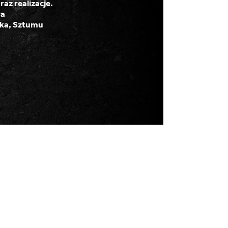
az realizacje.
wa
rka, Sztumu