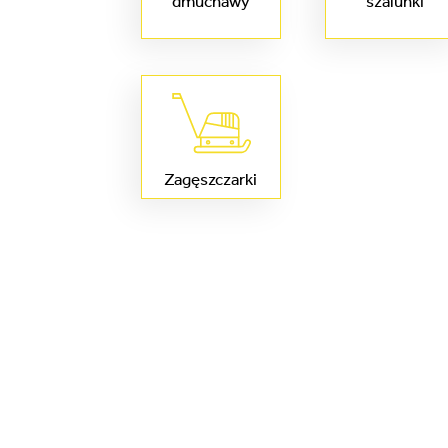
dmuchawy
szalunki
Zagęszczarki