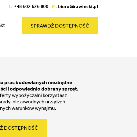
T:
+48 602 626 800
M:
biuro@rawinski.pl
akt
SPRAWDŹ DOSTĘPNOŚĆ
a prac budowlanych niezbędne
ści i odpowiednio dobrany sprzęt.
oferty wypożyczalni korzystasz
orady, niezawodnych urządzeń
znych warunków wynajmu.
Ź DOSTĘPNOŚĆ