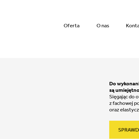
Oferta
O nas
Kont
Do wykonani
są umiejętno
Sięgając do 
z fachowej p
oraz elastyc
SPRAWD