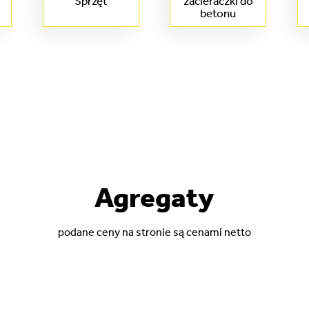
Sprzęt
zacieraczki do
betonu
Agregaty
podane ceny na stronie są cenami netto