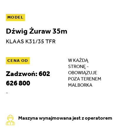
MODEL
Dźwig Żuraw 35m
KLAAS K31/35 TFR
W KAŻDĄ
CENA OD
STRONĘ -
Zadzwoń: 602
OBOWIĄZUJE
POZA TERENEM
626 800
MALBORKA
-
Maszyna wynajmowana jest z operatorem