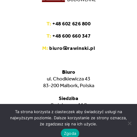
T:
+48 602 626 800
T:
+48 600 660 347
M:
biuro@rawinski.pl
Biuro
ul. Chodkiewicza 43
83-200 Malbork, Polska
Siedziba
Gościszewo 11C
82-400 Sztum, Polska
Ta strona korzysta z ciasteczek aby świadczyć usługi na
najwyższym poziomie. Dalsze korzystanie ze strony oznacza,
że zgadzasz się na ich użycie.
NIP: 5791807290
Regon: 192666448
Zgoda