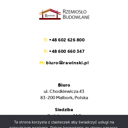
T:
+48 602 626 800
T:
+48 600 660 347
M:
biuro@rawinski.pl
Biuro
ul. Chodkiewicza 43
83-200 Malbork, Polska
Siedziba
Gościszewo 11C
82-400 Sztum, Polska
Ta strona korzysta z ciasteczek aby świadczyć usługi na
najwyższym poziomie. Dalsze korzystanie ze strony oznacza,