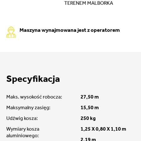
TERENEM MALBORKA
Maszyna wynajmowana jest z operatorem
Specyfikacja
Maks. wysokość robocza:
27,50 m
Maksymalny zasięg:
15,50 m
Udźwig kosza:
250 kg
Wymiary kosza
1,25 X 0,80 X 1,10 m
aluminiowego:
2,19 m