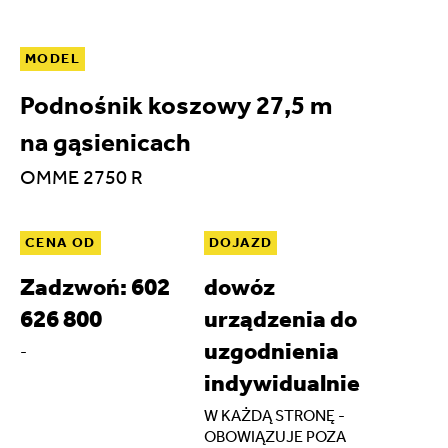
MODEL
Podnośnik koszowy 27,5 m
na gąsienicach
OMME 2750 R
CENA OD
DOJAZD
Zadzwoń: 602
dowóz
626 800
urządzenia do
uzgodnienia
-
indywidualnie
W KAŻDĄ STRONĘ -
OBOWIĄZUJE POZA