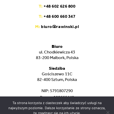
T:
+48 602 626 800
T:
+48 600 660 347
M:
biuro@rawinski.pl
Biuro
ul. Chodkiewicza 43
83-200 Malbork, Polska
Siedziba
Gościszewo 11C
82-400 Sztum, Polska
NIP: 5791807290
Regon: 192666448
Ta strona korzysta z ciasteczek aby świadczyć usługi na
najwyższym poziomie. Dalsze korzystanie ze strony oznacza,
że zgadzasz się na ich użycie.