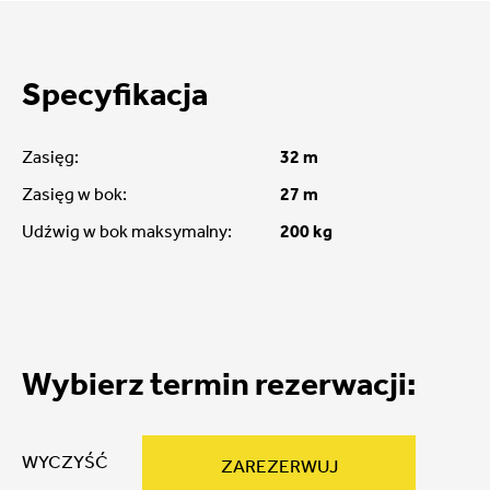
Specyfikacja
Zasięg:
32 m
Zasięg w bok:
27 m
Udźwig w bok maksymalny:
200 kg
Wybierz termin rezerwacji:
WYCZYŚĆ
ZAREZERWUJ