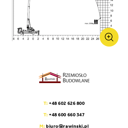
T:
+48 602 626 800
T:
+48 600 660 347
M:
biuro@rawinski.pl