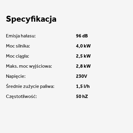
Specyfikacja
Emisja hałasu:
96 dB
Moc silnika:
4,0 kW
Moc ciągła:
2,5 kW
Maks. moc wyjściowa:
2,8 kW
Napięcie:
230V
Średnie zużycie paliwa:
1,5 l/h
Częstotliwość:
50 hZ