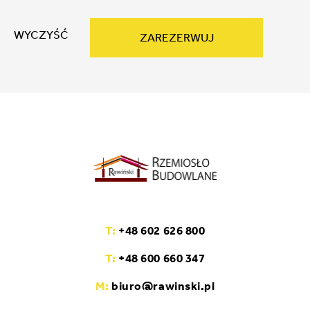
WYCZYŚĆ
ZAREZERWUJ
T:
+48 602 626 800
T:
+48 600 660 347
M:
biuro@rawinski.pl