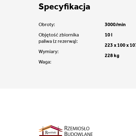
Specyfikacja
Obroty:
3000/min
Objętość zbiornika
10 l
paliwa (z rezerwą):
223 x 100 x 1
Wymiary:
228 kg
Waga: