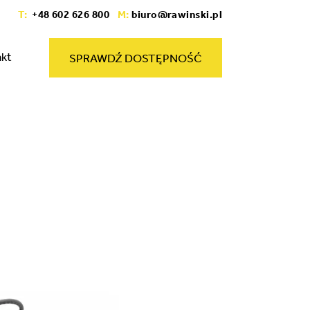
T:
+48 602 626 800
M:
biuro@rawinski.pl
akt
SPRAWDŹ DOSTĘPNOŚĆ