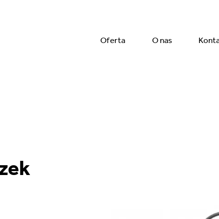
Oferta
O nas
Kont
czek