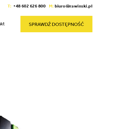
T:
+48 602 626 800
M:
biuro@rawinski.pl
akt
SPRAWDŹ DOSTĘPNOŚĆ