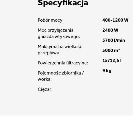
Specyfikacja
Pobór mocy:
400-1200 W
Moc przyłączenia
2400 W
gniazda wtykowego:
3700 l/min
Maksymalna wielkość
5000 m³
przepływu:
15/12,5 l
Powierzchnia filtracyjna:
9 kg
Pojemność zbiornika /
worka:
Ciężar: