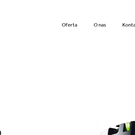
Oferta
O nas
Kont
9