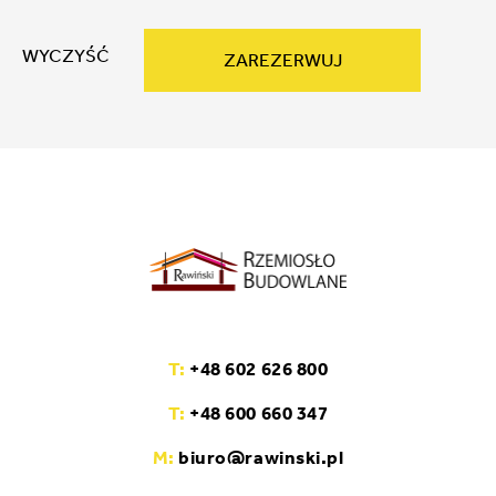
WYCZYŚĆ
ZAREZERWUJ
T:
+48 602 626 800
T:
+48 600 660 347
M:
biuro@rawinski.pl