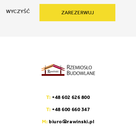
WYCZYŚĆ
ZAREZERWUJ
T:
+48 602 626 800
T:
+48 600 660 347
M:
biuro@rawinski.pl