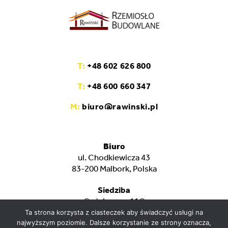
T:
+48 602 626 800
T:
+48 600 660 347
M:
biuro@rawinski.pl
Biuro
ul. Chodkiewicza 43
83-200 Malbork, Polska
Siedziba
Gościszewo 11C
82-400 Sztum, Polska
Ta strona korzysta z ciasteczek aby świadczyć usługi na
najwyższym poziomie. Dalsze korzystanie ze strony oznacza,