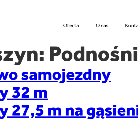
Oferta
O nas
Kont
szyn:
Podnośni
wo samojezdny
y 32 m
 27,5 m na gąsien