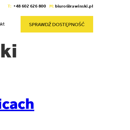
T:
+48 602 626 800
M:
biuro@rawinski.pl
akt
SPRAWDŹ DOSTĘPNOŚĆ
ki
icach